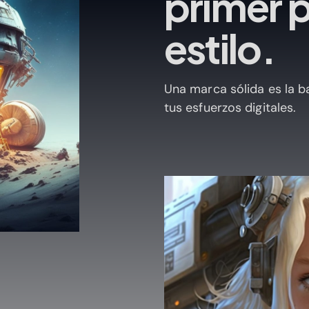
primer 
estilo.
Una marca sólida es la b
tus esfuerzos digitales.