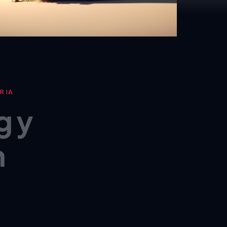
 IA
g y
n