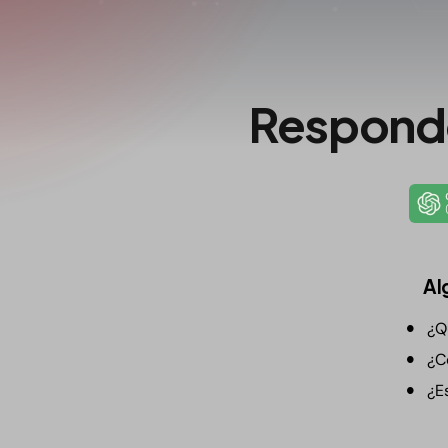
Respondo
Al
¿Qu
¿C
¿E