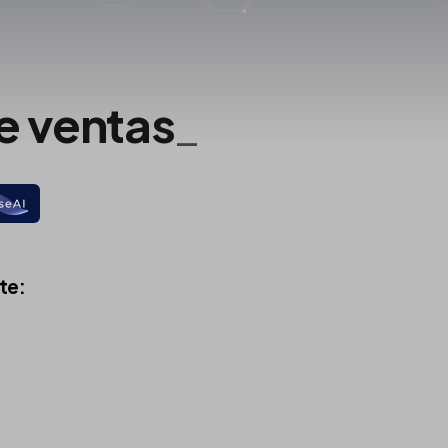
e
automa
_
te: