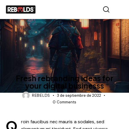
TOP RATED
Fresh rebranding ideas for
your digital businesss
REBELDS
3 de septiembre de 2022
0
Comments
Q
roin faucibus nec mauris a sodales, sed
elementum mi tincidunt. Sed eget viverra